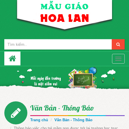
Toggle
naviga
Văn Bản - Thông Báo
Trang chủ
Văn Bản - Thông Báo
Thông báo việc cho trẻ mầm non được trở lại trường học trực