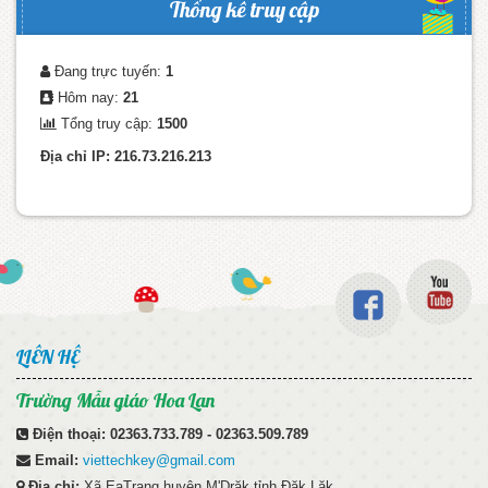
Thống kê truy cập
Đang trực tuyến:
1
Hôm nay:
21
Tổng truy cập:
1500
Địa chỉ IP: 216.73.216.213
LIÊN HỆ
Trường Mẫu giáo Hoa Lan
Điện thoại:
02363.733.789 - 02363.509.789
Email:
viettechkey@gmail.com
Địa chỉ:
Xã EaTrang huyện M'Drăk tỉnh Đăk Lăk