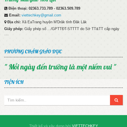
Điện thoại:
02363.733.789 - 02363.509.789
Email:
viettechkey@gmail.com
Địa chỉ:
Xã EaTrang huyện M'Drăk tỉnh Đăk Lăk
Giấy phép:
Giấy phép số .../GPTTĐT-STTTT do Sở TT&TT cấp ngày
....
PHƯƠNG CHÂM GIÁO DỤC
" Mỗi ngày đến trường là một niềm vui "
TIỆN ÍCH
Thiết kế và xây dựng bởi
VIETTECHKEY