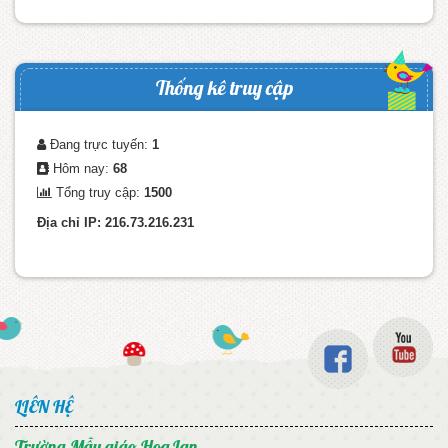
Thống kê truy cập
Đang trực tuyến:
1
Hôm nay:
68
Tổng truy cập:
1500
Địa chỉ IP: 216.73.216.231
LIÊN HỆ
Trường Mẫu giáo Hoa Lan