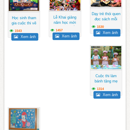
Dạy trẻ thói quen
Lễ Khai giảng
Học sinh tham
đọc sách mỗi
năm học mới
gia cuộc thi vẽ
ngày
1530
đảm bảo ngắn
tranh hướng về
1457
1543
Xem ảnh
gọn, vui...
biển Đông
Xem ảnh
Xem ảnh
Cuộc thi làm
bánh tặng mẹ
1314
Xem ảnh