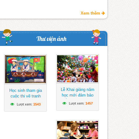
Xem thêm
Thư viện ảnh
Lễ Khai giảng năm
Học sinh tham gia
học mới đảm bảo
cuộc thi vẽ tranh
ngắn gọn, vui tươi,
hướng về biển Đông
Lượt xem:
1457
Lượt xem:
1543
lành mạnh