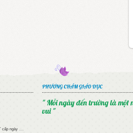
PHƯƠNG CHÂM GIÁO DỤC
" Mỗi ngày đến trường là một 
vui "
cấp ngày ....