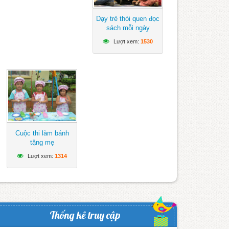
Dạy trẻ thói quen đọc
sách mỗi ngày
Lượt xem:
1530
Cuộc thi làm bánh
tặng mẹ
Lượt xem:
1314
Thống kê truy cập