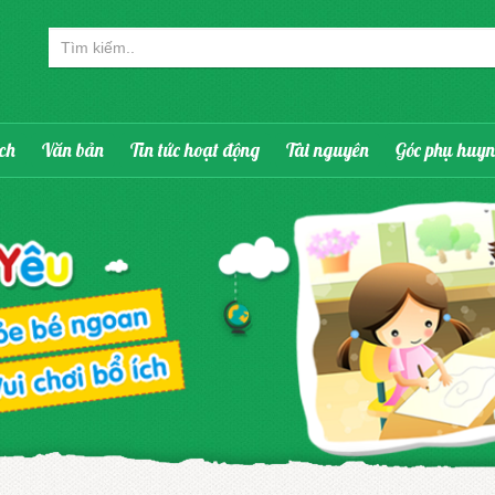
ạch
Văn bản
Tin tức hoạt động
Tài nguyên
Góc phụ huy