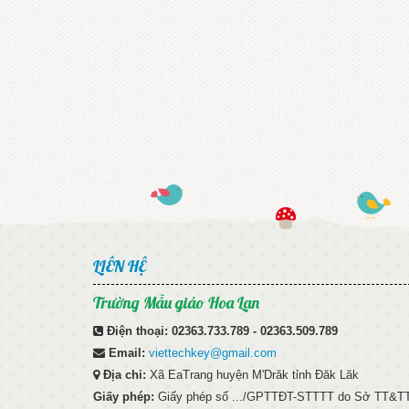
LIÊN HỆ
Trường Mẫu giáo Hoa Lan
Điện thoại:
02363.733.789 - 02363.509.789
Email:
viettechkey@gmail.com
Địa chỉ:
Xã EaTrang huyện M'Drăk tỉnh Đăk Lăk
Giấy phép:
Giấy phép số .../GPTTĐT-STTTT do Sở TT&TT 