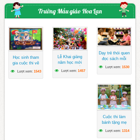
Trường Mẫu giáo Hoa Lan
Dạy trẻ thói quen
Lễ Khai giảng
Học sinh tham
đọc sách mỗi
năm học mới
gia cuộc thi vẽ
ngày
Lượt xem:
1530
đảm bảo ngắn
tranh hướng về
Lượt xem:
1457
Lượt xem:
1543
gọn, vui tươi,
biển Đông
lành mạnh
Cuộc thi làm
bánh tặng mẹ
Lượt xem:
1314