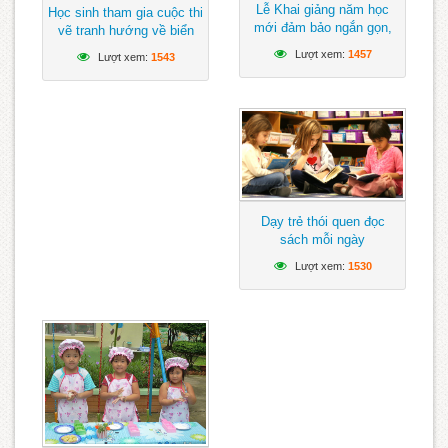
Lễ Khai giảng năm học
Học sinh tham gia cuộc thi
mới đảm bảo ngắn gọn,
vẽ tranh hướng về biển
vui tươi, lành mạnh
Đông
Lượt xem:
1457
Lượt xem:
1543
Dạy trẻ thói quen đọc
sách mỗi ngày
Lượt xem:
1530