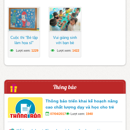
Cuộc thi “Bé tập
Vui giáng sinh
làm họa sĩ”
với bạn bè
Lượt xem:
1229
Lượt xem:
1422
Thông báo
Thông báo triển khai kế hoạch nâng
cao chất lượng dạy và học cho trẻ
07/04/2017
Lượt xem:
1940