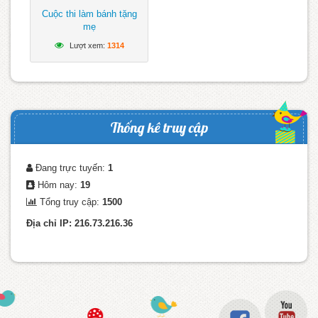
Cuộc thi làm bánh tặng
mẹ
Lượt xem:
1314
Thống kê truy cập
Đang trực tuyến:
1
Hôm nay:
19
Tổng truy cập:
1500
Địa chỉ IP: 216.73.216.36