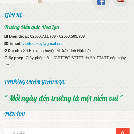
LIÊN HỆ
Trường Mẫu giáo Hoa Lan
Điện thoại:
02363.733.789 - 02363.509.789
Email:
viettechkey@gmail.com
Địa chỉ:
Xã EaTrang huyện M'Drăk tỉnh Đăk Lăk
Giấy phép:
Giấy phép số .../GPTTĐT-STTTT do Sở TT&TT cấp ngày
....
PHƯƠNG CHÂM GIÁO DỤC
" Mỗi ngày đến trường là một niềm vui "
TIỆN ÍCH