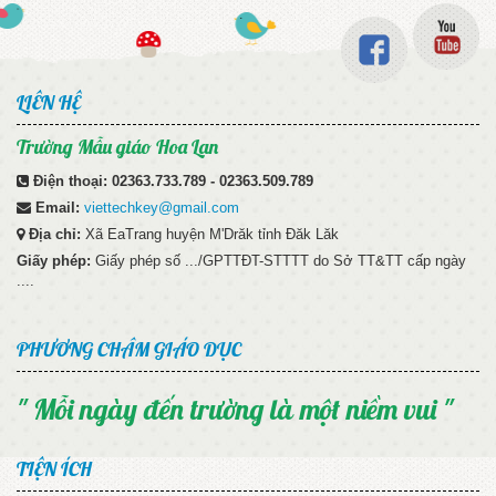
LIÊN HỆ
Trường Mẫu giáo Hoa Lan
Điện thoại:
02363.733.789 - 02363.509.789
Email:
viettechkey@gmail.com
Địa chỉ:
Xã EaTrang huyện M'Drăk tỉnh Đăk Lăk
Giấy phép:
Giấy phép số .../GPTTĐT-STTTT do Sở TT&TT cấp ngày
....
PHƯƠNG CHÂM GIÁO DỤC
" Mỗi ngày đến trường là một niềm vui "
TIỆN ÍCH